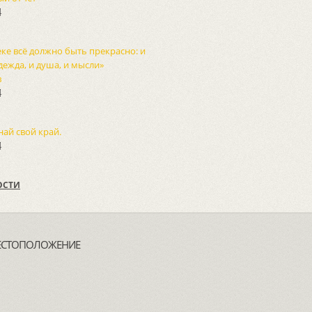
4
еке всё должно быть прекрасно: и
дежда, и душа, и мысли»
в
4
най свой край.
4
ОСТИ
ЕСТОПОЛОЖЕНИЕ