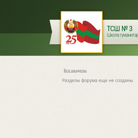
ТСШ
№ 3
Школа гуманитар
Все разделы
Разделы форума еще не созданы