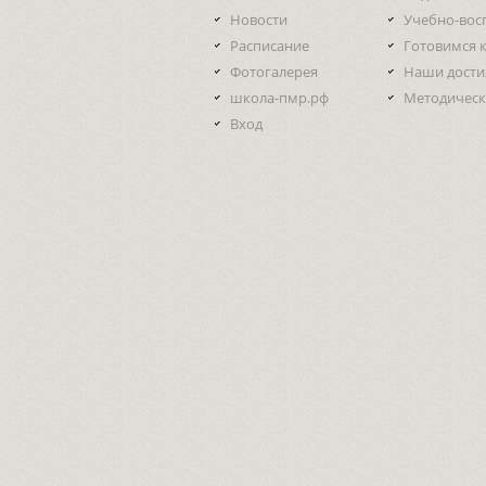
Новости
Учебно-вос
Расписание
Готовимся 
Фотогалерея
Наши дост
школа-пмр.рф
Методическ
Вход