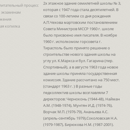
2х этажное здание семилетней школы № 3,
питательный процесс
которая с 1947 года стала десятилетней. В
к экзаменам
связи со 100-летием со дня рождения
ижения
А.П.Чехова мартовским постановлением
ая копилка
Совета Министров МССР 1960 г. школе
было присвоено имя писателя. В ноябре
1960 г. исполкомом горсовета г.
Тирасполь было принято решение о
строительстве нового здания школы на
углу ул. К.Маркса и бул. Гагарина (пер.
Спортивный), а в августе 1963 года новое
здание школы приняла государственная
комиссия. Здание рассчитано на 750 мест.
(стандарт 1963 г. ) В разные годы
педколлектив школы возглавляли 7
директоров: Черноконь (1944-48), Найман
А.М. (1948-1974), Мунтян И.Д. (1974-76),
Ворчак М.П. (1976-79), Ананьева А.С.
(апрель-сентябрь 1979),Соколовская Н.А.
(1979-1987), Бирюкова Н.М. (1987-2001).