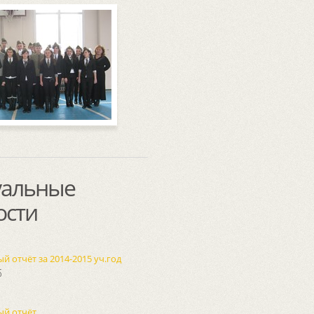
уальные
ости
й отчёт за 2014-2015 уч.год
5
ый отчёт